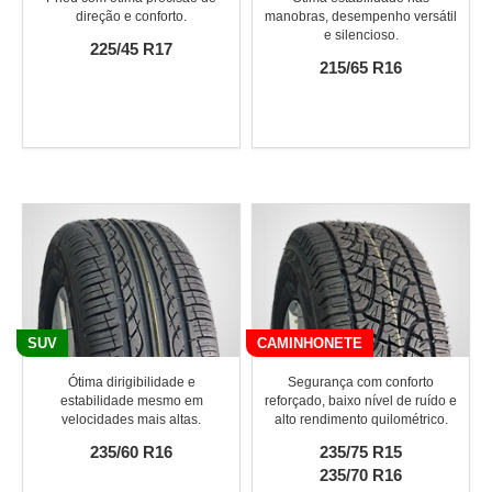
direção e conforto.
manobras, desempenho versátil
e silencioso.
225/45 R17
215/65 R16
SUV
CAMINHONETE
Ótima dirigibilidade e
Segurança com conforto
estabilidade mesmo em
reforçado, baixo nível de ruído e
velocidades mais altas.
alto rendimento quilométrico.
235/60 R16
235/75 R15
235/70 R16