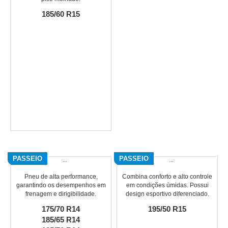
185/60 R15
PASSEIO
PASSEIO
Pneu de alta performance,
Combina conforto e alto controle
garantindo os desempenhos em
em condições úmidas. Possui
frenagem e dirigibilidade.
design esportivo diferenciado.
175/70 R14
195/50 R15
185/65 R14