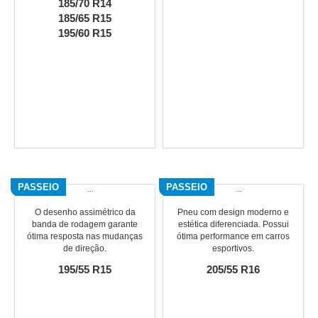
185/70 R14
185/65 R15
195/60 R15
PASSEIO
PASSEIO
O desenho assimétrico da
Pneu com design moderno e
banda de rodagem garante
estética diferenciada. Possui
ótima resposta nas mudanças
ótima performance em carros
de direção.
esportivos.
195/55 R15
205/55 R16