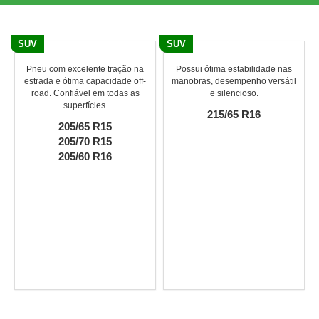
SUV
SUV
Pneu com excelente tração na
Possui ótima estabilidade nas
estrada e ótima capacidade off-
manobras, desempenho versátil
road. Confiável em todas as
e silencioso.
superfícies.
215/65 R16
205/65 R15
205/70 R15
205/60 R16