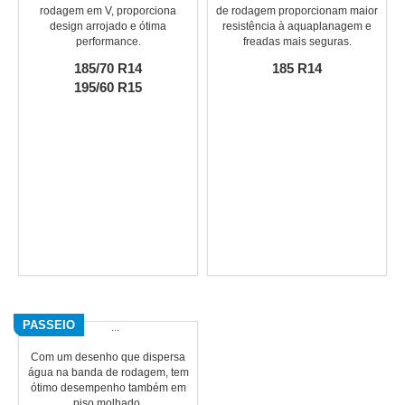
rodagem em V, proporciona
de rodagem proporcionam maior
design arrojado e ótima
resistência à aquaplanagem e
performance.
freadas mais seguras.
185/70 R14
185 R14
195/60 R15
PASSEIO
Com um desenho que dispersa
água na banda de rodagem, tem
ótimo desempenho também em
piso molhado.