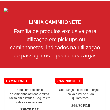
LINHA CAMINHONETE
Família de produtos exclusiva para
utilização em pick ups ou
caminhonetes, indicados na utilização
de passageiros e pequenas cargas
CAMINHONETE
CAMINHONETE
Pneu com excelente
Segurança e conforto reforçado,
desempenho off-road e ótima
baixo nível de ruído
tração em estradas. Seguro em
quilométrico.
todas as superfícies.
265/70 R16
235/75 R15